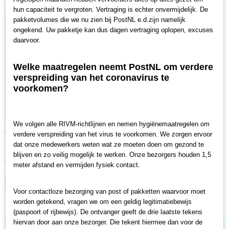
hun capaciteit te vergroten. Vertraging is echter onvermijdelijk. De
pakketvolumes die we nu zien bij PostNL e.d.zijn namelijk
ongekend. Uw pakketje kan dus dagen vertraging oplopen, excuses
daarvoor.
Welke maatregelen neemt PostNL om verdere
verspreiding van het coronavirus te
voorkomen?
We volgen alle RIVM-richtlijnen en nemen hygiënemaatregelen om
weetjes kwartet Auto's
verdere verspreiding van het virus te voorkomen. We zorgen ervoor
Identity Games weetjes kwartet Auto's. Iedereen weet wat…
dat onze medewerkers weten wat ze moeten doen om gezond te
blijven en zo veilig mogelijk te werken. Onze bezorgers houden 1,5
€ 3,88
meter afstand en vermijden fysiek contact.
IN WINKELWAGEN
Voor contactloze bezorging van post of pakketten waarvoor moet
worden getekend, vragen we om een geldig legitimatiebewijs
(paspoort of rijbewijs). De ontvanger geeft de drie laatste tekens
hiervan door aan onze bezorger. Die tekent hiermee dan voor de