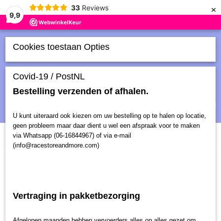
×
33
Reviews
9,9
Cookies toestaan Opties
Covid-19 / PostNL
Bestelling verzenden of afhalen.
Inloggen
Registreren
UW WINKELWAGEN
Geen producten
(0)
U kunt uiteraard ook kiezen om uw bestelling op te halen op locatie,
geen probleem maar daar dient u wel een afspraak voor te maken
via Whatsapp (06-16844967) of via e-mail
Home
>
Overige
>
Diverse
(info@racestoreandmore.com)
Sorteer op:
1
2
3
4
»
Vertraging in pakketbezorging
Afgelopen maanden hebben vervoerders alles op alles gezet om