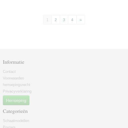
1
2
3
4
»
Informatie
Contact
Voorwaarden
herroepingsrecht
Privacyverklaring
Herroeping
Categorieën
Schaalmodellen
Posters