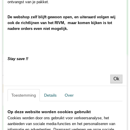
ontvangst van je pakket.
De webshop zelf blijft gewoon open, en uiteraard volgen wij
ook de richtlijnen van het RIVM, maar komen kijken is tot
nadere orders even niet mogelijk.
Stay save !!
Auto bingo reisblik
Schmidt Auto bingo reisblik in tinnen box.Wat duurt het toch…
€ 8,70
Ok
IN WINKELWAGEN
Toestemming
Details
Over
Op deze website worden cookies gebruikt
Cookies worden door ons gebruikt voor verkeersanalyse, het
aanbieden van sociale media-functies en het personaliseren van
informatie en advertenties. Daarnaast verlenen we onze sociale