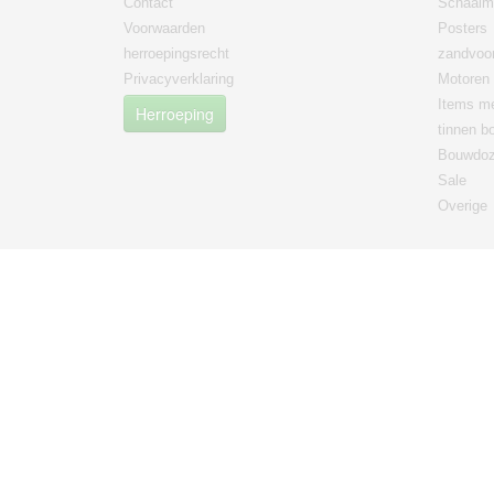
Contact
Schaalm
Voorwaarden
Posters
herroepingsrecht
zandvoor
Privacyverklaring
Motoren
Items me
Herroeping
tinnen b
Bouwdo
Sale
Overige