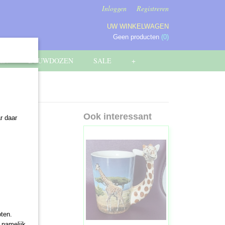
Inloggen
Registreren
UW WINKELWAGEN
Geen producten
(0)
EN
BOUWDOZEN
SALE
+
Ook interessant
r daar
oten.
 namelijk