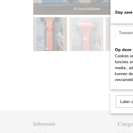
14 beschikbaar
Stay save 
Toeste
Op deze 
Cookies wo
functies e
media-, ad
kunnen dez
verzameld 
Later 
Informatie
Catego