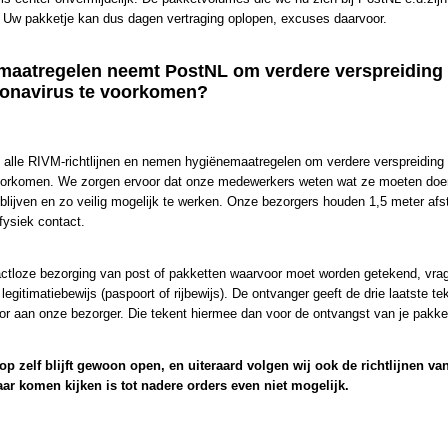
 Uw pakketje kan dus dagen vertraging oplopen, excuses daarvoor.
Specificaties
maatregelen neemt PostNL om verdere verspreiding
ronavirus te voorkomen?
Productcode
LIFHAM
Omschrijving
Een Must-have voor alle auto bezitters, de welbekende noodhame
alle RIVM-richtlijnen en nemen hygiënemaatregelen om verdere verspreiding
Er één in de auto hebben is niet verplicht in Nederland. ... Het maakt 
voorkomen. We zorgen ervoor dat onze medewerkers weten wat ze moeten do
veel makkelijker om uit je auto te komen tijdens een noodsituatie. Ko
blijven en zo veilig mogelijk te werken. Onze bezorgers houden 1,5 meter afs
water terecht, dan is het losmaken van je gordel nog niet zo eenvoudi
fysiek contact.
ingebouwde snijmesje kunt u de gordel doorsnijden en met de hamer 
actloze bezorging van post of pakketten waarvoor moet worden getekend, vr
 legitimatiebewijs (paspoort of rijbewijs). De ontvanger geeft de drie laatste t
or aan onze bezorger. Die tekent hiermee dan voor de ontvangst van je pakke
p zelf blijft gewoon open, en uiteraard volgen wij ook de richtlijnen va
r komen kijken is tot nadere orders even niet mogelijk.