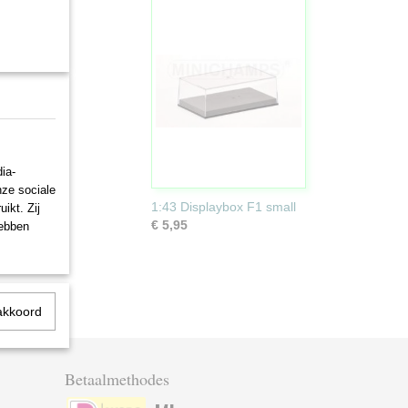
Ok
ia-
nze sociale
1:43 Displaybox F1 small
ikt. Zij
€ 5,95
hebben
akkoord
Betaalmethodes