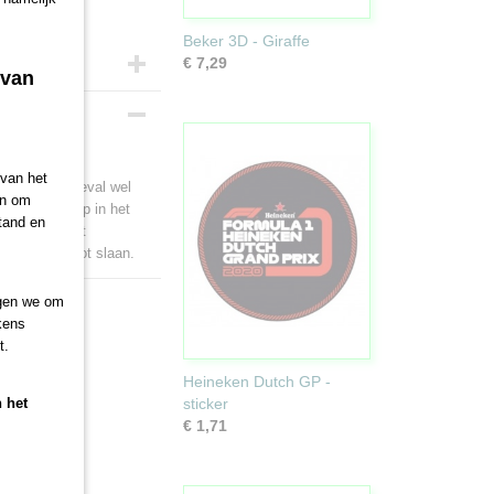
Beker 3D - Giraffe
€ 7,29
 van
r.
 van het
het in ieder geval wel
en om
m je op de kop in het
tand en
g. Dankzij het
het raam kapot slaan.
agen we om
ekens
t.
Heineken Dutch GP -
n het
sticker
€ 1,71