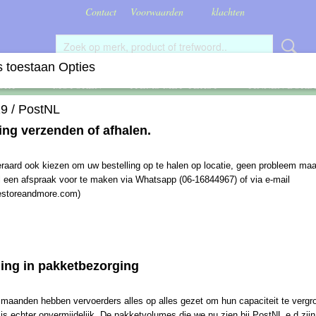
Contact
Voorwaarden
klachten
 toestaan Opties
ORT *
MOTOREN
ITEMS MET TEKST
TINNEN BORD
9 / PostNL
ing verzenden of afhalen.
Noodhamer
eraard ook kiezen om uw bestelling op te halen op locatie, geen probleem maa
l een afspraak voor te maken via Whatsapp (06-16844967) of via e-mail
€ 2,19
estoreandmore.com)
(inclusief btw 21%)
Levertijd 2-5 werkdagen
Aantal
ging in pakketbezorging
maanden hebben vervoerders alles op alles gezet om hun capaciteit te vergr
IN WINKELWAGEN
 is echter onvermijdelijk. De pakketvolumes die we nu zien bij PostNL e.d.zijn