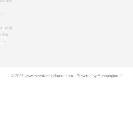
odellen
t *
t tekst
orden
zen
© 2026 www.racestoreandmore.com - Powered by Shoppagina.nl