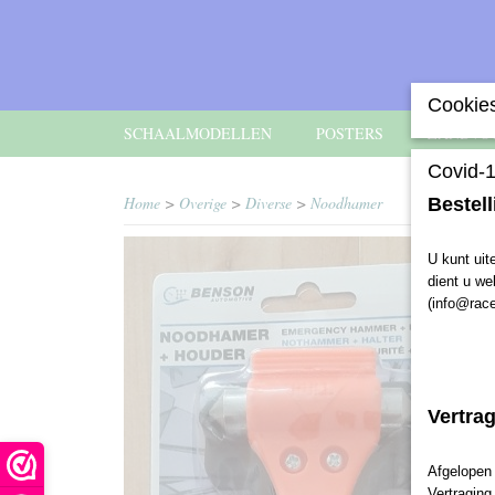
Cookies
SCHAALMODELLEN
POSTERS
ZANDVO
Covid-1
Home
>
Overige
>
Diverse
>
Noodhamer
Bestell
U kunt uit
dient u we
(info@rac
Vertra
Afgelopen 
Vertraging