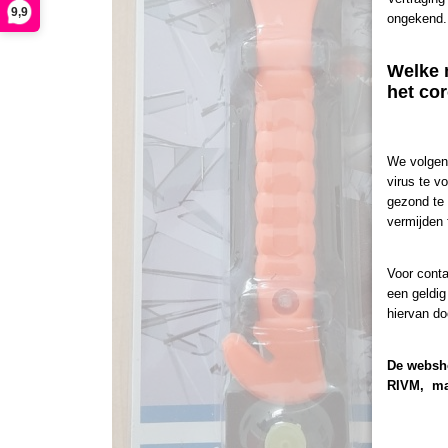
9,9
ongekend.
Welke 
het co
We volgen 
virus te 
gezond te 
vermijden 
Voor cont
een geldig
hiervan do
De websho
RIVM, maa