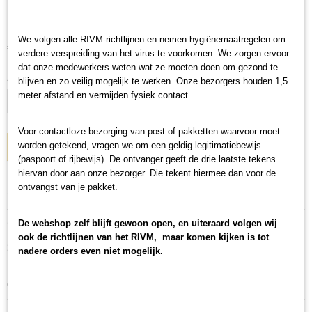
Red Bull
We volgen alle RIVM-richtlijnen en nemen hygiënemaatregelen om
€ 29,95
(inclusief btw 21%)
verdere verspreiding van het virus te voorkomen. We zorgen ervoor
dat onze medewerkers weten wat ze moeten doen om gezond te
Aantal
blijven en zo veilig mogelijk te werken. Onze bezorgers houden 1,5
meter afstand en vermijden fysiek contact.
Voor contactloze bezorging van post of pakketten waarvoor moet
worden getekend, vragen we om een geldig legitimatiebewijs
IN WINKELWAGEN
(paspoort of rijbewijs). De ontvanger geeft de drie laatste tekens
hiervan door aan onze bezorger. Die tekent hiermee dan voor de
ontvangst van je pakket.
Specificaties
Productcode
Omschrijving
De webshop zelf blijft gewoon open, en uiteraard volgen wij
HELMGAS
ook de richtlijnen van het RIVM, maar komen kijken is tot
1:5 Helm Pierre Gasly - 2019
EAN code
nadere orders even niet mogelijk.
9580006190291
Deze door Spark uitgebrachte helm is een mooie replica zoals Gasly hem
Productcode leverancier
droeg bij het team van Toro Rosso in 2019.
5HF029