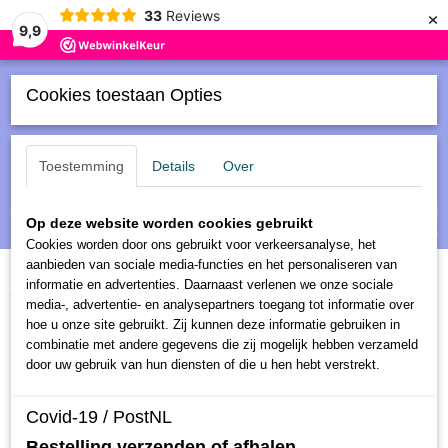
×
33
Reviews
9,9
Cookies toestaan Opties
Toestemming
Details
Over
Inloggen
Registreren
UW WINKELWAGEN
Op deze website worden cookies gebruikt
Geen producten
(0)
Cookies worden door ons gebruikt voor verkeersanalyse, het
aanbieden van sociale media-functies en het personaliseren van
informatie en advertenties. Daarnaast verlenen we onze sociale
Home
>
Schaalmodellen
>
Helm Pierre Gasly - 2019 Red Bull
media-, advertentie- en analysepartners toegang tot informatie over
hoe u onze site gebruikt. Zij kunnen deze informatie gebruiken in
combinatie met andere gegevens die zij mogelijk hebben verzameld
door uw gebruik van hun diensten of die u hen hebt verstrekt.
Covid-19 / PostNL
Bestelling verzenden of afhalen.