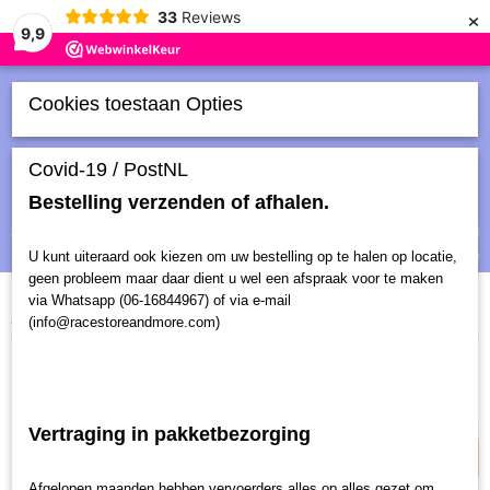
×
33
Reviews
9,9
Cookies toestaan Opties
Covid-19 / PostNL
Bestelling verzenden of afhalen.
Inloggen
Registreren
UW WINKELWAGEN
Geen producten
(0)
U kunt uiteraard ook kiezen om uw bestelling op te halen op locatie,
geen probleem maar daar dient u wel een afspraak voor te maken
via Whatsapp (06-16844967) of via e-mail
Home
>
Schaalmodellen
>
Ferrari Scuderia F1 #16 C. LeClerc 2019
(info@racestoreandmore.com)
Uitverkocht
Vertraging in pakketbezorging
Afgelopen maanden hebben vervoerders alles op alles gezet om