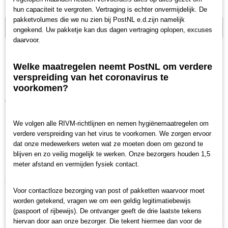
hun capaciteit te vergroten. Vertraging is echter onvermijdelijk. De
pakketvolumes die we nu zien bij PostNL e.d.zijn namelijk
Tijdelijk op.
ongekend. Uw pakketje kan dus dagen vertraging oplopen, excuses
daarvoor.
Ferrari Scuderia F1 #16 C.
Welke maatregelen neemt PostNL om verdere
LeClerc 2019
verspreiding van het coronavirus te
voorkomen?
€ 12,95
(inclusief btw 21%)
We volgen alle RIVM-richtlijnen en nemen hygiënemaatregelen om
verdere verspreiding van het virus te voorkomen. We zorgen ervoor
Specificaties
dat onze medewerkers weten wat ze moeten doen om gezond te
blijven en zo veilig mogelijk te werken. Onze bezorgers houden 1,5
Productcode
Omschrijving
meter afstand en vermijden fysiek contact.
BBURLEC
Mooi Bburago modelletje van C.LeClerc in 1:43.
Voor contactloze bezorging van post of pakketten waarvoor moet
Dit is het model waar Charles in 2019 mee reed bij Ferrari.
worden getekend, vragen we om een geldig legitimatiebewijs
(paspoort of rijbewijs). De ontvanger geeft de drie laatste tekens
hiervan door aan onze bezorger. Die tekent hiermee dan voor de